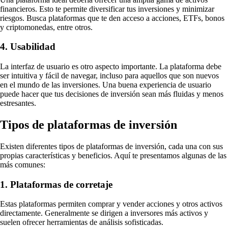
financieros. Esto te permite diversificar tus inversiones y minimizar
riesgos. Busca plataformas que te den acceso a acciones, ETFs, bonos
y criptomonedas, entre otros.
4. Usabilidad
La interfaz de usuario es otro aspecto importante. La plataforma debe
ser intuitiva y fácil de navegar, incluso para aquellos que son nuevos
en el mundo de las inversiones. Una buena experiencia de usuario
puede hacer que tus decisiones de inversión sean más fluidas y menos
estresantes.
Tipos de plataformas de inversión
Existen diferentes tipos de plataformas de inversión, cada una con sus
propias características y beneficios. Aquí te presentamos algunas de las
más comunes:
1. Plataformas de corretaje
Estas plataformas permiten comprar y vender acciones y otros activos
directamente. Generalmente se dirigen a inversores más activos y
suelen ofrecer herramientas de análisis sofisticadas.