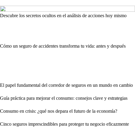
Descubre los secretos ocultos en el análisis de acciones hoy mismo
Cómo un seguro de accidentes transforma tu vida: antes y después
El papel fundamental del corredor de seguros en un mundo en cambio
Guía práctica para mejorar el consumo: consejos clave y estrategias
Consumo en crisis: ¿qué nos depara el futuro de la economía?
Cinco seguros imprescindibles para proteger tu negocio eficazmente