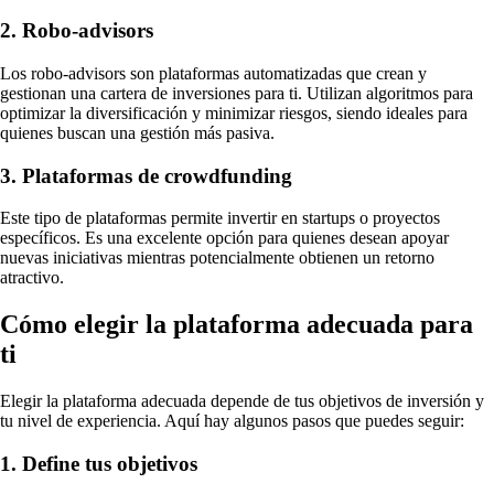
2. Robo-advisors
Los robo-advisors son plataformas automatizadas que crean y
gestionan una cartera de inversiones para ti. Utilizan algoritmos para
optimizar la diversificación y minimizar riesgos, siendo ideales para
quienes buscan una gestión más pasiva.
3. Plataformas de crowdfunding
Este tipo de plataformas permite invertir en startups o proyectos
específicos. Es una excelente opción para quienes desean apoyar
nuevas iniciativas mientras potencialmente obtienen un retorno
atractivo.
Cómo elegir la plataforma adecuada para
ti
Elegir la plataforma adecuada depende de tus objetivos de inversión y
tu nivel de experiencia. Aquí hay algunos pasos que puedes seguir:
1. Define tus objetivos