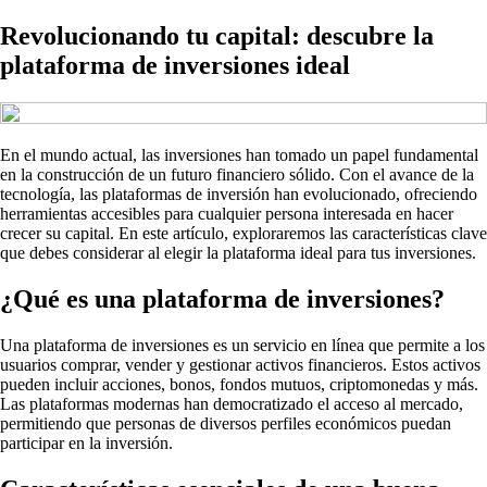
Revolucionando tu capital: descubre la
plataforma de inversiones ideal
En el mundo actual, las inversiones han tomado un papel fundamental
en la construcción de un futuro financiero sólido. Con el avance de la
tecnología, las plataformas de inversión han evolucionado, ofreciendo
herramientas accesibles para cualquier persona interesada en hacer
crecer su capital. En este artículo, exploraremos las características clave
que debes considerar al elegir la plataforma ideal para tus inversiones.
¿Qué es una plataforma de inversiones?
Una plataforma de inversiones es un servicio en línea que permite a los
usuarios comprar, vender y gestionar activos financieros. Estos activos
pueden incluir acciones, bonos, fondos mutuos, criptomonedas y más.
Las plataformas modernas han democratizado el acceso al mercado,
permitiendo que personas de diversos perfiles económicos puedan
participar en la inversión.